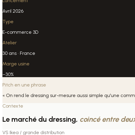
Lancement
Avril 2026
Type
E-commerce 3D
Atelier
30 ans · France
Marge usine
–30%
Pitch en une phrase
« On rend le dressing sur-mesure aussi simple qu'une comma
Contexte
Le marché du dressing,
coincé entre deu
VS Ikea / grande distribution